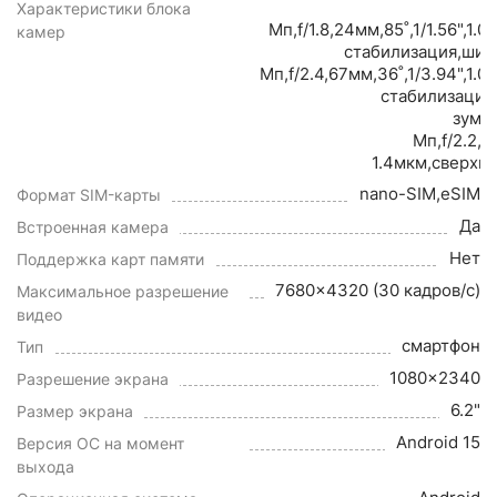
Характеристики блока
Мп,f/1.8,24мм,85˚,1/1.56",1.
камер
стабилизация,шир
Мп,f/2.4,67мм,36˚,1/3.94",1.
стабилизация
зум,
Мп,f/2.2,1
1.4мкм,сверхш
nano-SIM,eSIM
Формат SIM-карты
Да
Встроенная камера
Нет
Поддержка карт памяти
7680x4320 (30 кадров/с)
Максимальное разрешение
видео
смартфон
Тип
1080x2340
Разрешение экрана
6.2"
Размер экрана
Android 15
Версия ОС на момент
выхода