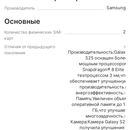
Samsung
Производитель
Основные
2
Количество физических SIM-
карт
✅
Отличия от предыдущего
Производительность:Galaxy
поколения
S25 оснащен более
мощным процессором
Snapdragon® 8 Elite с
техпроцессом 3 нм,что
обеспечивает улучшенную
производительность и
энергоэффективность.✅
Память:Увеличен объем
оперативной памяти до 12
ГБ,что улучшает
многозадачность.✅
Камера:Камера Galaxy S25
получила улучшения в