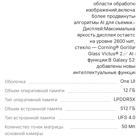
области обработки
изображений,включая
более продвинутые
алгоритмы AI для съемки.✅
Дисплей:Максимальная
яркость дисплея остается
на уровне 2600 нит,а
стекло — Corning® Gorilla®
Glass Victus® 2.✅ AI и
функции:В Galaxy S25
добавлены новые
интеллектуальные функции
One UI
Оболочка
12 ГБ
Объем оперативной памяти
LPDDR5X
Тип оперативной памяти
512 ГБ
Объем встроенной памяти
UFS 4.0
Тип встроенной памяти
50 Мп
Количество точек матрицы
основной камеры