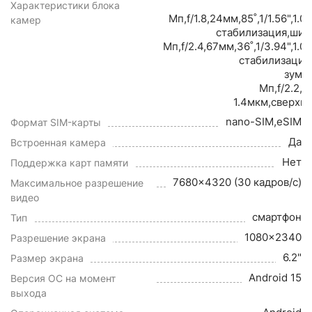
Характеристики блока
Мп,f/1.8,24мм,85˚,1/1.56",1.
камер
стабилизация,шир
Мп,f/2.4,67мм,36˚,1/3.94",1.
стабилизация
зум,
Мп,f/2.2,1
1.4мкм,сверхш
nano-SIM,eSIM
Формат SIM-карты
Да
Встроенная камера
Нет
Поддержка карт памяти
7680x4320 (30 кадров/с)
Максимальное разрешение
видео
смартфон
Тип
1080x2340
Разрешение экрана
6.2"
Размер экрана
Android 15
Версия ОС на момент
выхода