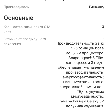
Samsung
Производитель
Основные
2
Количество физических SIM-
карт
✅
Отличия от предыдущего
Производительность:Galaxy
поколения
S25 оснащен более
мощным процессором
Snapdragon® 8 Elite с
техпроцессом 3 нм,что
обеспечивает улучшенную
производительность и
энергоэффективность.✅
Память:Увеличен объем
оперативной памяти до 12
ГБ,что улучшает
многозадачность.✅
Камера:Камера Galaxy S25
получила улучшения в