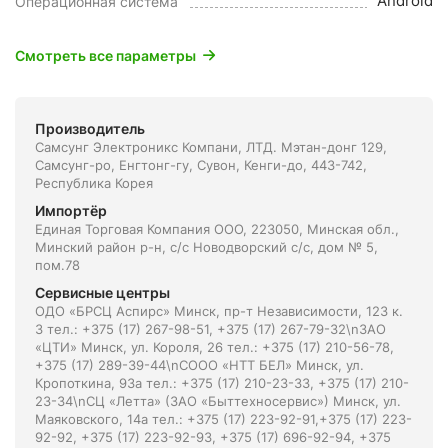
Android
Операционная система
Смотреть все параметры
Производитель
Самсунг Электроникс Компани, ЛТД. Мэтан-донг 129,
Самсунг-ро, Енгтонг-гу, Сувон, Кенги-до, 443-742,
Республика Корея
Импортёр
Единая Торговая Компания ООО, 223050, Минская обл.,
Минский район р-н, с/с Новодворский с/с, дом № 5,
пом.78
Сервисные центры
ОДО «БРСЦ Аспирс» Минск, пр-т Независимости, 123 к.
3 тел.: +375 (17) 267-98-51, +375 (17) 267-79-32\nЗАО
«ЦТИ» Минск, ул. Короля, 26 тел.: +375 (17) 210-56-78,
+375 (17) 289-39-44\nСООО «НТТ БЕЛ» Минск, ул.
Кропоткина, 93а тел.: +375 (17) 210-23-33, +375 (17) 210-
23-34\nСЦ «Летта» (ЗАО «Быттехносервис») Минск, ул.
Маяковского, 14а тел.: +375 (17) 223-92-91,+375 (17) 223-
92-92, +375 (17) 223-92-93, +375 (17) 696-92-94, +375