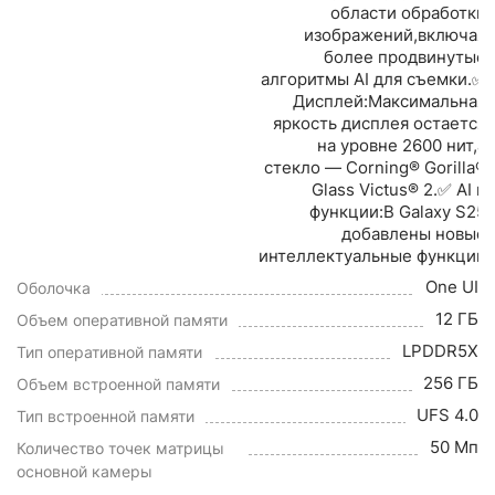
области обработки
изображений,включая
более продвинутые
алгоритмы AI для съемки.✅
Дисплей:Максимальная
яркость дисплея остается
на уровне 2600 нит,а
стекло — Corning® Gorilla®
Glass Victus® 2.✅ AI и
функции:В Galaxy S25
добавлены новые
интеллектуальные функции
One UI
Оболочка
12 ГБ
Объем оперативной памяти
LPDDR5X
Тип оперативной памяти
256 ГБ
Объем встроенной памяти
UFS 4.0
Тип встроенной памяти
50 Мп
Количество точек матрицы
основной камеры