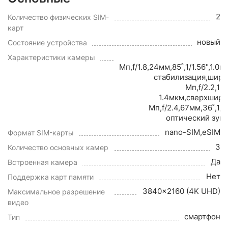
2
Количество физических SIM-
карт
новый
Состояние устройства
Характеристики камеры
Мп,f/1.8,24мм,85˚,1/1.56",1.0
стабилизация,широ
Мп,f/2.2,13
1.4мкм,сверхширо
Мп,f/2.4,67мм,36˚,1/3
оптический зум
nano-SIM,eSIM
Формат SIM-карты
3
Количество основных камер
Да
Встроенная камера
Нет
Поддержка карт памяти
3840x2160 (4K UHD)
Максимальное разрешение
видео
смартфон
Тип