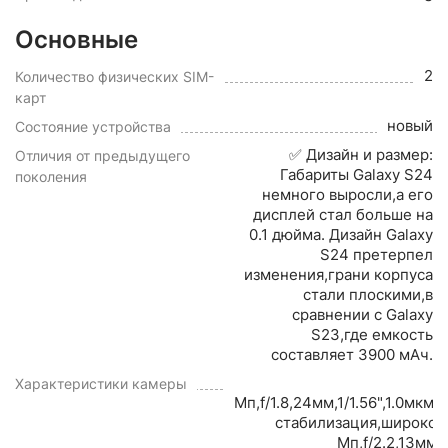
Основные
2
Количество физических SIM-
карт
новый
Состояние устройства
✅ Дизайн и размер:
Отличия от предыдущего
Габариты Galaxy S24
поколения
немного выросли,а его
дисплей стал больше на
0.1 дюйма. Дизайн Galaxy
S24 претерпел
изменения,грани корпуса
стали плоскими,в
сравнении с Galaxy
S23,где емкость
составляет 3900 мАч.
Характеристики камеры
Мп,f/1.8,24мм,1/1.56",1.0мкм
стабилизация,широкоу
Мп,f/2.2,13мм,1