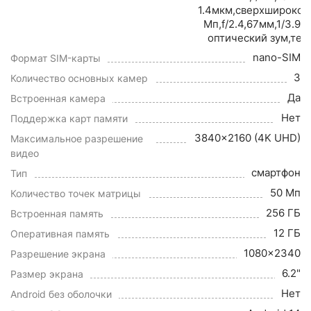
1.4мкм,сверхширокоу
Мп,f/2.4,67мм,1/3.94
оптический зум,тел
nano-SIM
Формат SIM-карты
3
Количество основных камер
Да
Встроенная камера
Нет
Поддержка карт памяти
3840x2160 (4K UHD)
Максимальное разрешение
видео
смартфон
Тип
50 Мп
Количество точек матрицы
256 ГБ
Встроенная память
12 ГБ
Оперативная память
1080x2340
Разрешение экрана
6.2"
Размер экрана
Нет
Android без оболочки