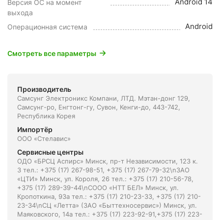
Android 14
Версия ОС на момент
выхода
Android
Операционная система
Смотреть все параметры
Производитель
Самсунг Электроникс Компани, ЛТД. Мэтан-донг 129,
Самсунг-ро, Енгтонг-гу, Сувон, Кенги-до, 443-742,
Республика Корея
Импортёр
ООО «Стелавис»
Сервисные центры
ОДО «БРСЦ Аспирс» Минск, пр-т Независимости, 123 к.
3 тел.: +375 (17) 267-98-51, +375 (17) 267-79-32\nЗАО
«ЦТИ» Минск, ул. Короля, 26 тел.: +375 (17) 210-56-78,
+375 (17) 289-39-44\nСООО «НТТ БЕЛ» Минск, ул.
Кропоткина, 93а тел.: +375 (17) 210-23-33, +375 (17) 210-
23-34\nСЦ «Летта» (ЗАО «Быттехносервис») Минск, ул.
Маяковского, 14а тел.: +375 (17) 223-92-91,+375 (17) 223-