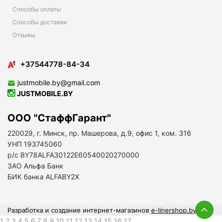
Способы оплаты
Способы доставки
Отзывы
+37544778-84-34
justmobile.by@gmail.com
JUSTMOBILE.BY
ООО "СтаффГарант"
220029, г. Минск, пр. Машерова, д.9, офис 1, ком. 316
УНП 193745060
р/с BY78ALFA30122E60540020270000
ЗАО Альфа Банк
БИК банка ALFABY2X
Разработка и создание интернет-магазинов
e-linershop.by
1 2 3 4 5 6 7 8 9 10 11 12 13 14 15 16 17