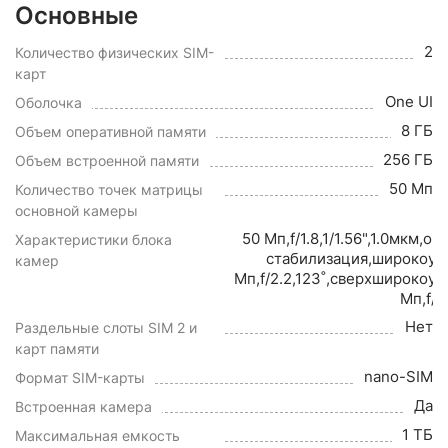
Основные
2
Количество физических SIM-
карт
One UI
Оболочка
8 ГБ
Объем оперативной памяти
256 ГБ
Объем встроенной памяти
50 Мп
Количество точек матрицы
основной камеры
50 Мп,f/1.8,1/1.56",1.0мкм,о
Характеристики блока
стабилизация,широкоуг
камер
Мп,f/2.2,123˚,сверхширокоу
Мп,f/2
Нет
Раздельные слоты SIM 2 и
карт памяти
nano-SIM
Формат SIM-карты
Да
Встроенная камера
1 ТБ
Максимальная емкость