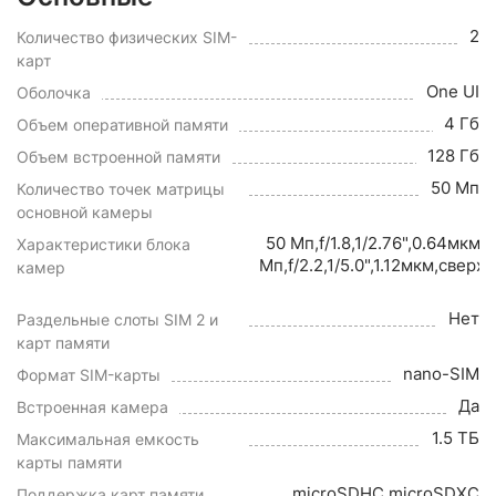
2
Количество физических SIM-
карт
One UI
Оболочка
4 Гб
Объем оперативной памяти
128 Гб
Объем встроенной памяти
50 Мп
Количество точек матрицы
основной камеры
50 Мп,f/1.8,1/2.76",0.64мк
Характеристики блока
Мп,f/2.2,1/5.0",1.12мкм,све
камер
Нет
Раздельные слоты SIM 2 и
карт памяти
nano-SIM
Формат SIM-карты
Да
Встроенная камера
1.5 ТБ
Максимальная емкость
карты памяти
microSDHC,microSDXC
Поддержка карт памяти