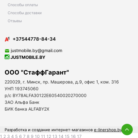
Способы оплаты
Способы доставки
Отзывы
+37544778-84-34
justmobile.by@gmail.com
JUSTMOBILE.BY
ООО "СтаффГарант"
220029, г. Минск, пр. Машерова, д.9, офис 1, ком. 316
УНП 193745060
р/с BY78ALFA30122E60540020270000
ЗАО Альфа Банк
БИК банка ALFABY2X
Разработка и создание интернет-магазинов
e-linershop.by
1 2 3 4 5 6 7 8 9 10 11 12 13 14 15 16 17