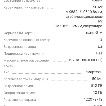
новый
Состояние устройства
50 Мп,f
Характеристики камеры
IMX882,1/1.95",0.8мкм,
стабилизация,широко
Мп,1
IMX355,1.12мкм,сверхширок
nano-SIM
Формат SIM-карты
2
Количество основных камер
Да
Встроенная камера
Нет
Поддержка карт памяти
1920x1080 (Full HD)
Максимальное разрешение
видео
смартфон
Тип
50 Мп
Количество точек матрицы
512 ГБ
Встроенная память
12 ГБ
Оперативная память
1220x2712
Разрешение экрана