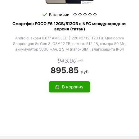
В наличии
Смартфон POCO F6 12GB/512GB с NFC международная
версия (титан)
Android, экран 6.67" AMOLED (1220x2712) 120 Гц, Qualcomm
Snapdragon 8s Gen 3, ОЗУ 12 ГБ, память 512 ГБ, камера 50 Мп,
аккумулятор 5000 мАч, 2 SIM (nano-SIM), влагозащита IP64
943.00
руб
895.85
руб
В корзину