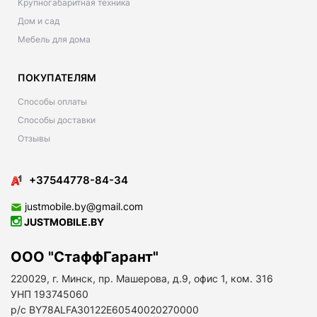
Крупногабаритная техника
Дом и сад
Мебель для дома
ПОКУПАТЕЛЯМ
Способы оплаты
Способы доставки
Отзывы
+37544778-84-34
justmobile.by@gmail.com
JUSTMOBILE.BY
ООО "СтаффГарант"
220029, г. Минск, пр. Машерова, д.9, офис 1, ком. 316
УНП 193745060
р/с BY78ALFA30122E60540020270000