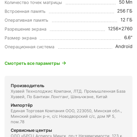
50 Мп
Количество точек матрицы
256 ГБ
Встроенная память
12 ГБ
Оперативная память
1256x2760
Разрешение экрана
6.6"
Размер экрана
Android
Операционная система
Смотреть все параметры
Производитель
Хуавей Технолоджис Компани, ЛТД. Промышленная База
Хуавей, По Бантиан Лонгганг, Шэньчжэне, Китай
Импортёр
Единая Торговая Компания ООО, 223050, Минская обл.,
Минский район р-н, с/с Новодворский с/с, дом № 5,
пом.78
Сервисные центры
ОДО «БРСЦ Аспирс» Минск, пр-т Независимости, 123 к.