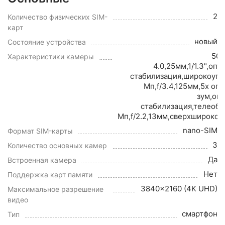
2
Количество физических SIM-
карт
новый
Состояние устройства
50 
Характеристики камеры
4.0,25мм,1/1.3",опт
стабилизация,широкоуго
Мп,f/3.4,125мм,5x оп
зум,оп
стабилизация,телеобъ
Мп,f/2.2,13мм,сверхшироко
nano-SIM
Формат SIM-карты
3
Количество основных камер
Да
Встроенная камера
Нет
Поддержка карт памяти
3840x2160 (4K UHD)
Максимальное разрешение
видео
смартфон
Тип