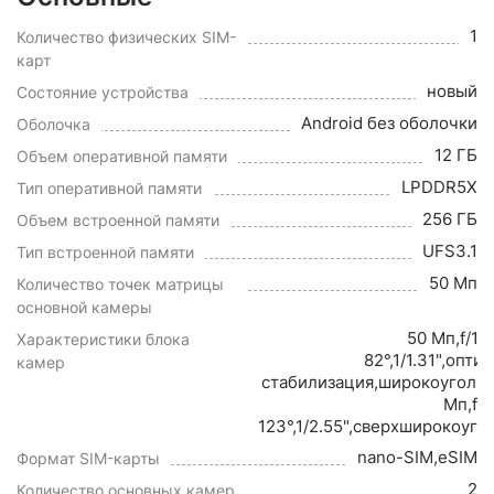
1
Количество физических SIM-
карт
новый
Состояние устройства
Android без оболочки
Оболочка
12 ГБ
Объем оперативной памяти
LPDDR5X
Тип оперативной памяти
256 ГБ
Объем встроенной памяти
UFS3.1
Тип встроенной памяти
50 Мп
Количество точек матрицы
основной камеры
50 Мп,f/1.
Характеристики блока
82°,1/1.31",опти
камер
стабилизация,широкоуголь
Мп,f/1
123°,1/2.55",сверхширокоуг
nano-SIM,eSIM
Формат SIM-карты
2
Количество основных камер