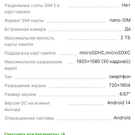
Нет
Раздельные слоты SIM 2 и
карт памяти
nano-SIM
Формат SIM-карты
Да
Встроенная камера
2 ТБ
Максимальная емкость
карты памяти
microSDHC,microSDXC
Поддержка карт памяти
1920x1080 (30 кадров/с)
Максимальное разрешение
видео
смартфон
Тип
720x1604
Разрешение экрана
6.67"
Размер экрана
Android 14
Версия ОС на момент
выхода
Android
Операционная система
Смотреть все параметры