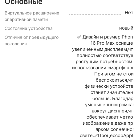
Основные
Нет
Виртуальное расширение
оперативной памяти
новый
Состояние устройства
✅ Дизайн и размерiPhone
Отличия от предыдущего
16 Pro Max оснащен
поколения
увеличенным дисплеем,что
полностью соответствует
растущим потребностям в
использовании смартфонов.
При этом не стоит
беспокоиться,что
физически устройство
станет значительно
больше. Благодаря
уменьшенным рамкам
вокруг дисплея,что
обеспечивает четкое
изображение даже при
ярком солнечном
свете.✅ПроцессорApple