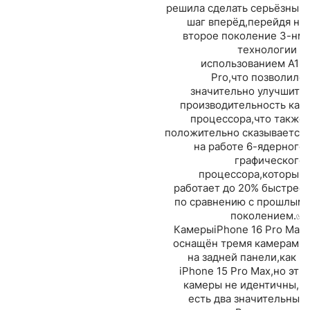
решила сделать серьёзный
шаг вперёд,перейдя на
второе поколение 3-нм
технологии с
использованием A18
Pro,что позволило
значительно улучшить
производительность как
процессора,что также
положительно сказывается
на работе 6-ядерного
графического
процессора,который
работает до 20% быстрее
по сравнению с прошлым
поколением.✅
КамерыiPhone 16 Pro Max
оснащён тремя камерами
на задней панели,как и
iPhone 15 Pro Max,но эти
камеры не идентичны,и
есть два значительных