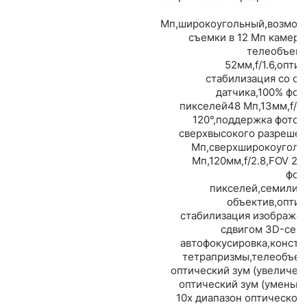
Мп,широкоугольный,возмож
съемки в 12 Мп камеро
телеобъект
52мм,f/1.6,опти
стабилизация со сд
датчика,100% фок
пикселей48 Мп,13мм,f/2.
120°,поддержка фотог
сверхвысокого разрешен
Мп,сверхширокоуголь
Мп,120мм,f/2.8,FOV 20
фок
пикселей,семилин
объектив,оптич
стабилизация изображен
сдвигом 3D-сенс
автофокусировка,констр
тетрапризмы,телеобъек
оптический зум (увеличен
оптический зум (уменьше
10x диапазон оптическог