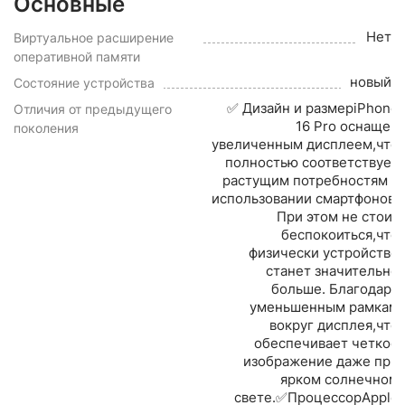
Основные
Нет
Виртуальное расширение
оперативной памяти
новый
Состояние устройства
✅ Дизайн и размерiPhone
Отличия от предыдущего
16 Pro оснащен
поколения
увеличенным дисплеем,что
полностью соответствует
растущим потребностям в
использовании смартфонов.
При этом не стоит
беспокоиться,что
физически устройство
станет значительно
больше. Благодаря
уменьшенным рамкам
вокруг дисплея,что
обеспечивает четкое
изображение даже при
ярком солнечном
свете.✅ПроцессорApple