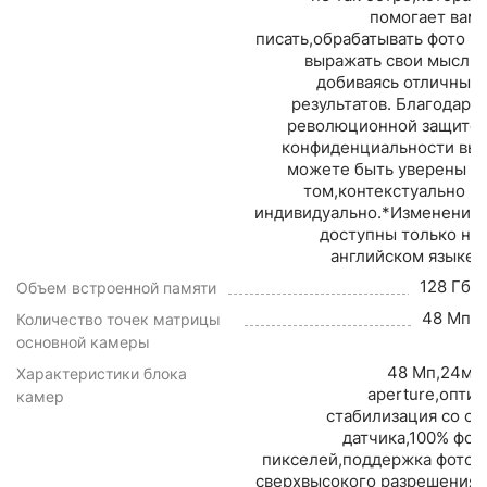
помогает вам
писать,обрабатывать фото и
выражать свои мысли
добиваясь отличных
результатов. Благодаря
революционной защите
конфиденциальности вы
можете быть уверены в
том,контекстуально и
индивидуально.*Изменения
доступны только на
английском языке.
128 Гб
Объем встроенной памяти
48 Мп
Количество точек матрицы
основной камеры
48 Мп,24мм,
Характеристики блока
aperture,опти
камер
стабилизация со сд
датчика,100% фок
пикселей,поддержка фотог
сверхвысокого разрешения 