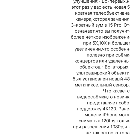
улучшения:- Во-первых,на
этот раз у вас есть новая 5-
кратная телеобъективная
камера,которая заменила
3-кратный зум в 15 Pro. Это
означает,что вы получите
более чёткое изображение
при 5X,10X и большем
увеличении,что особенно
полезно при съёмке
концертов или удалённых
объектов.- Во-вторых,в
ультраширокий объектив
был установлен новый 48-
мегапиксельный сенсор.-
Что касается
видеосъёмки,то новинка
представляет собой
поддержку 4K120. Ранее
модели iPhone могли
снимать в 120fps только
при разрешении 1080p,что
не так остро,которая