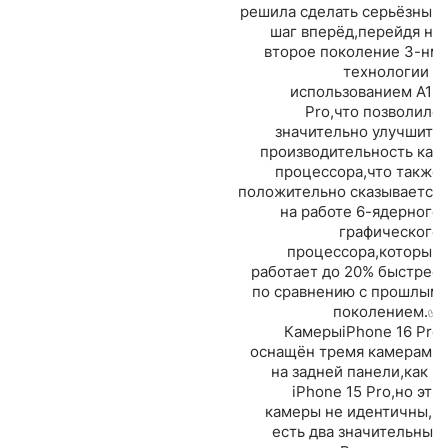
решила сделать серьёзный
шаг вперёд,перейдя на
второе поколение 3-нм
технологии с
использованием A18
Pro,что позволило
значительно улучшить
производительность как
процессора,что также
положительно сказывается
на работе 6-ядерного
графического
процессора,который
работает до 20% быстрее
по сравнению с прошлым
поколением.✅
КамерыiPhone 16 Pro
оснащён тремя камерами
на задней панели,как и
iPhone 15 Pro,но эти
камеры не идентичны,и
есть два значительных