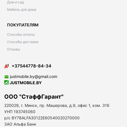
Дом и сад
Мебель для дома
ПОКУПАТЕЛЯМ
Способы оплаты
Способы доставки
Отзывы
+37544778-84-34
justmobile.by@gmail.com
JUSTMOBILE.BY
ООО "СтаффГарант"
220029, г. Минск, пр. Машерова, д.9, офис 1, ком. 316
УНП 193745060
р/с BY78ALFA30122E60540020270000
ЗАО Альфа Банк