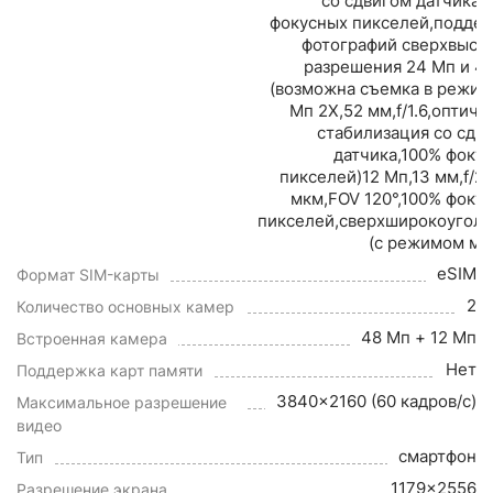
со сдвигом датчика,
фокусных пикселей,подде
фотографий сверхвысо
разрешения 24 Мп и 4
(возможна съемка в режим
Мп 2X,52 мм,f/1.6,оптиче
стабилизация со сдв
датчика,100% фоку
пикселей)12 Мп,13 мм,f/2.2
мкм,FOV 120°,100% фоку
пикселей,сверхширокоугол
(с режимом ма
eSIM
Формат SIM-карты
2
Количество основных камер
48 Мп + 12 Мп
Встроенная камера
Нет
Поддержка карт памяти
3840x2160 (60 кадров/с)
Максимальное разрешение
видео
смартфон
Тип
1179x2556
Разрешение экрана