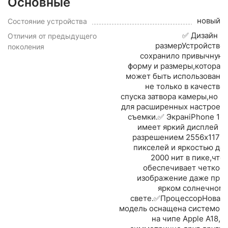
Основные
новый
Состояние устройства
✅ Дизайн и
Отличия от предыдущего
размерУстройство
поколения
сохранило привычную
форму и размеры,которая
может быть использована
не только в качестве
спуска затвора камеры,но и
для расширенных настроек
съемки.✅ ЭкранiPhone 16
имеет яркий дисплей с
разрешением 2556x1179
пикселей и яркостью до
2000 нит в пике,что
обеспечивает четкое
изображение даже при
ярком солнечном
свете.✅ПроцессорНовая
модель оснащена системой
на чипе Apple A18,а