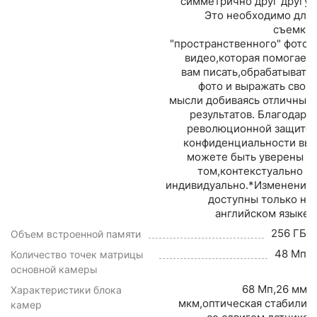
симметрично друг другу.
Это необходимо для
съемки
"пространственного" фото/
видео,которая помогает
вам писать,обрабатывать
фото и выражать свои
мысли добиваясь отличных
результатов. Благодаря
революционной защите
конфиденциальности вы
можете быть уверены в
том,контекстуально и
индивидуально.*Изменения
доступны только на
английском языке.
256 ГБ
Объем встроенной памяти
48 Мп
Количество точек матрицы
основной камеры
68 Мп,26 мм,f/1
Характеристики блока
мкм,оптическая стабилиз
камер