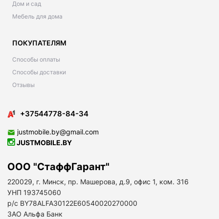
Дом и сад
Мебель для дома
ПОКУПАТЕЛЯМ
Способы оплаты
Способы доставки
Отзывы
+37544778-84-34
justmobile.by@gmail.com
JUSTMOBILE.BY
ООО "СтаффГарант"
220029, г. Минск, пр. Машерова, д.9, офис 1, ком. 316
УНП 193745060
р/с BY78ALFA30122E60540020270000
ЗАО Альфа Банк