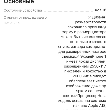
Основные
новый
Состояние устройства
✅ Дизайн и
Отличия от предыдущего
размерУстройство
поколения
сохранило привычную
форму и размеры,которая
может быть использована
не только в качестве
спуска затвора камеры,но и
для расширенных настроек
съемки.✅ ЭкранiPhone 16
имеет яркий дисплей с
разрешением 2556x1179
пикселей и яркостью до
2000 нит в пике,что
обеспечивает четкое
изображение даже при
ярком солнечном
свете.✅ПроцессорНовая
модель оснащена системой
на чипе Apple A18,а