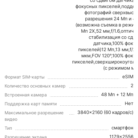
со сдвигом датчика,
фокусных пикселей,подде
фотографий сверхвысо
разрешения 24 Мп и 4
(возможна съемка в режим
Мп 2X,52 мм,f/1.6,оптиче
стабилизация со сдв
датчика,100% фоку
пикселей)12 Мп,13 мм,f/2.2
мкм,FOV 120°,100% фоку
пикселей,сверхширокоугол
(с режимом ма
eSIM
Формат SIM-карты
2
Количество основных камер
48 Мп + 12 Мп
Встроенная камера
Нет
Поддержка карт памяти
3840x2160 (60 кадров/с)
Максимальное разрешение
видео
смартфон
Тип
1179x2556
Разрешение экрана