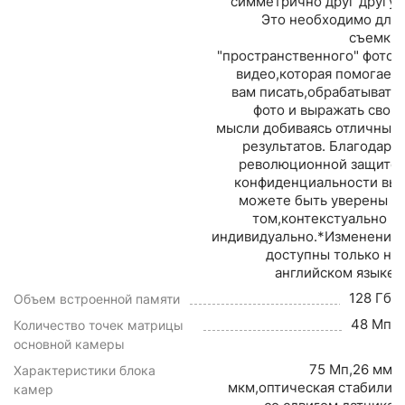
симметрично друг другу.
Это необходимо для
съемки
"пространственного" фото/
видео,которая помогает
вам писать,обрабатывать
фото и выражать свои
мысли добиваясь отличных
результатов. Благодаря
революционной защите
конфиденциальности вы
можете быть уверены в
том,контекстуально и
индивидуально.*Изменения
доступны только на
английском языке.
128 Гб
Объем встроенной памяти
48 Мп
Количество точек матрицы
основной камеры
75 Мп,26 мм,f/1
Характеристики блока
мкм,оптическая стабилиз
камер