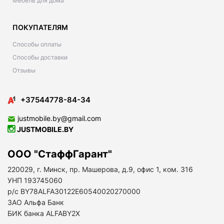
Мебель для дома
ПОКУПАТЕЛЯМ
Способы оплаты
Способы доставки
Отзывы
+37544778-84-34
justmobile.by@gmail.com
JUSTMOBILE.BY
ООО "СтаффГарант"
220029, г. Минск, пр. Машерова, д.9, офис 1, ком. 316
УНП 193745060
р/с BY78ALFA30122E60540020270000
ЗАО Альфа Банк
БИК банка ALFABY2X