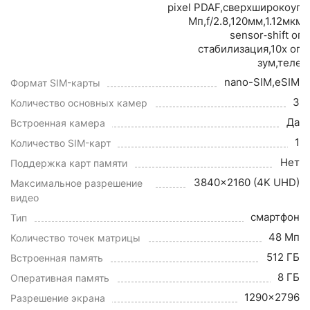
pixel PDAF,сверхширокоуго
Мп,f/2.8,120мм,1.12мкм
sensor‑shift оп
стабилизация,10x оп
зум,телео
nano-SIM,eSIM
Формат SIM-карты
3
Количество основных камер
Да
Встроенная камера
1
Количество SIM-карт
Нет
Поддержка карт памяти
3840x2160 (4K UHD)
Максимальное разрешение
видео
смартфон
Тип
48 Мп
Количество точек матрицы
512 ГБ
Встроенная память
8 ГБ
Оперативная память
1290x2796
Разрешение экрана