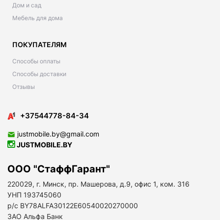
Дом и сад
Мебель для дома
ПОКУПАТЕЛЯМ
Способы оплаты
Способы доставки
Отзывы
+37544778-84-34
justmobile.by@gmail.com
JUSTMOBILE.BY
ООО "СтаффГарант"
220029, г. Минск, пр. Машерова, д.9, офис 1, ком. 316
УНП 193745060
р/с BY78ALFA30122E60540020270000
ЗАО Альфа Банк