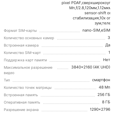
pixel PDAF,сверхширокоуго
Мп,f/2.8,120мм,1.12мкм
sensor‑shift оп
стабилизация,10x оп
зум,телео
nano-SIM,eSIM
Формат SIM-карты
3
Количество основных камер
Да
Встроенная камера
1
Количество SIM-карт
Нет
Поддержка карт памяти
3840x2160 (4K UHD)
Максимальное разрешение
видео
смартфон
Тип
48 Мп
Количество точек матрицы
256 ГБ
Встроенная память
8 ГБ
Оперативная память
1290x2796
Разрешение экрана