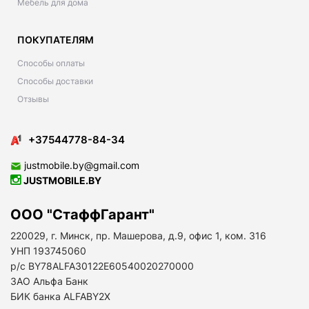
Мебель для дома
ПОКУПАТЕЛЯМ
Способы оплаты
Способы доставки
Отзывы
+37544778-84-34
justmobile.by@gmail.com
JUSTMOBILE.BY
ООО "СтаффГарант"
220029, г. Минск, пр. Машерова, д.9, офис 1, ком. 316
УНП 193745060
р/с BY78ALFA30122E60540020270000
ЗАО Альфа Банк
БИК банка ALFABY2X