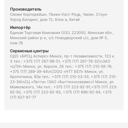
Производитель
Сяоми Корпорейшн. Пекин-Уэст-Роуд, Чаоян, Стоун
Уорлд Билдинг, дом 12, блок а, Китай
Импортёр
Единая Торговая Компания ООО, 223050, Минская обл.,
Минский район р-н, с/с Новодворский с/с, дом № 5,
пом.78
Сервисные центры
ОДО «БРСЦ Аспирс» Минск, пр-т Независимости, 123 к.
3 тел.: +375 (17) 267-98-51, +375 (17) 267-79-32\nЗАО
«ЦТИ» Минск, ул. Короля, 26 тел.: +375 (17) 210-56-78,
+375 (17) 289-39-44\nСООО «НТТ БЕЛ» Минск, ул.
Кропоткина, 93а тел.: +375 (17) 210-23-33, +375 (17) 210-
23-34\nСЦ «Летта» (ЗАО «Быттехносервис») Минск, ул.
Маяковского, 14а тел.: +375 (17) 223-92-91,+375 (17) 223-
92-92, +375 (17) 223-92-93, +375 (17) 696-92-94, +375
(17) 627-87-77