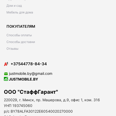
Дом и сад
Мебель для дома
ПОКУПАТЕЛЯМ
Способы оплаты
Способы доставки
Отзывы
+37544778-84-34
justmobile.by@gmail.com
JUSTMOBILE.BY
ООО "СтаффГарант"
220029, г. Минск, пр. Машерова, д.9, офис 1, ком. 316
УНП 193745060
р/с BY78ALFA30122E60540020270000