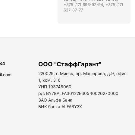
+375 (17) 696-92-94, +375 (17)
627-87-77
34
ООО "СтаффГарант"
220029, г. Минск, пр. Машерова, д.9, офис
il.com
1, ком. 316
УНП 193745060
р/с BY78ALFA30122E60540020270000
ЗАО Альфа Банк
БИК банка ALFABY2X