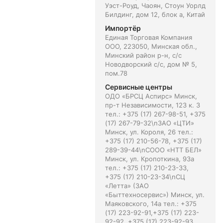
Уэст-Роуд, Чаоян, Стоун Уорлд
Билдинг, дом 12, блок а, Китай
Импортёр
Единая Торговая Компания
ООО, 223050, Минская обл.,
Минский район р-н, с/с
Новодворский с/с, дом № 5,
пом.78
Сервисные центры
ОДО «БРСЦ Аспирс» Минск,
пр-т Независимости, 123 к. 3
тел.: +375 (17) 267-98-51, +375
(17) 267-79-32\nЗАО «ЦТИ»
Минск, ул. Короля, 26 тел.:
+375 (17) 210-56-78, +375 (17)
289-39-44\nСООО «НТТ БЕЛ»
Минск, ул. Кропоткина, 93а
тел.: +375 (17) 210-23-33,
+375 (17) 210-23-34\nСЦ
«Летта» (ЗАО
«Быттехносервис») Минск, ул.
Маяковского, 14а тел.: +375
(17) 223-92-91,+375 (17) 223-
92-92, +375 (17) 223-92-93,