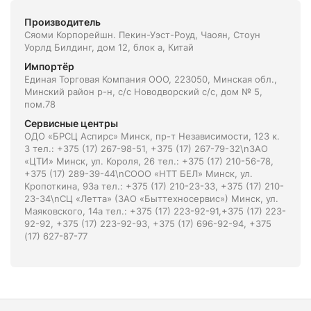
Производитель
Сяоми Корпорейшн. Пекин-Уэст-Роуд, Чаоян, Стоун
Уорлд Билдинг, дом 12, блок а, Китай
Импортёр
Единая Торговая Компания ООО, 223050, Минская обл.,
Минский район р-н, с/с Новодворский с/с, дом № 5,
пом.78
Сервисные центры
ОДО «БРСЦ Аспирс» Минск, пр-т Независимости, 123 к.
3 тел.: +375 (17) 267-98-51, +375 (17) 267-79-32\nЗАО
«ЦТИ» Минск, ул. Короля, 26 тел.: +375 (17) 210-56-78,
+375 (17) 289-39-44\nСООО «НТТ БЕЛ» Минск, ул.
Кропоткина, 93а тел.: +375 (17) 210-23-33, +375 (17) 210-
23-34\nСЦ «Летта» (ЗАО «Быттехносервис») Минск, ул.
Маяковского, 14а тел.: +375 (17) 223-92-91,+375 (17) 223-
92-92, +375 (17) 223-92-93, +375 (17) 696-92-94, +375
(17) 627-87-77