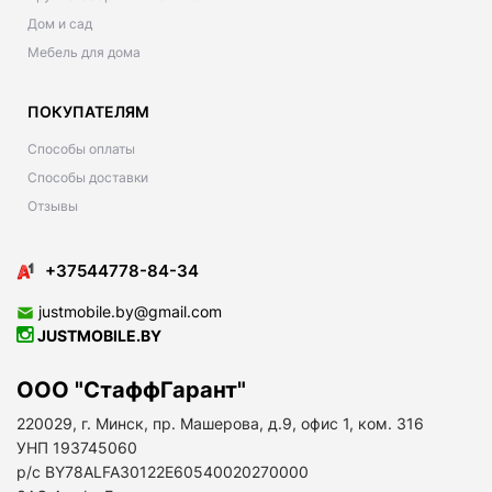
Дом и сад
Мебель для дома
ПОКУПАТЕЛЯМ
Способы оплаты
Способы доставки
Отзывы
+37544778-84-34
justmobile.by@gmail.com
JUSTMOBILE.BY
ООО "СтаффГарант"
220029, г. Минск, пр. Машерова, д.9, офис 1, ком. 316
УНП 193745060
р/с BY78ALFA30122E60540020270000