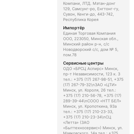
Компани, ЛТД. Мэтан-донг
129, Самсунг-ро, Енгтонг-гу,
Сувон, Кенги-до, 443-742,
Республика Корея
Импортёр
Единая Торговая Компания
ООО, 223050, Минская обл.,
Минский район р-н, с/с
Новодворский с/с, дом № 5,
пом.78
Сервисные центры
ОДО «БРСЦ Аспирс» Минск,
пр-т Независимости, 123 к. 3
тел.: +375 (17) 267-98-51, +375
(17) 267-79-32\nЗАО «ЦТИ»
Минск, ул. Короля, 26 тел.:
+375 (17) 210-56-78, +375 (17)
289-39-44\nСООО «НТТ БЕЛ»
Минск, ул. Кропоткина, 93а
тел.: +375 (17) 210-23-33,
+375 (17) 210-23-34\nСЦ
«Летта» (ЗАО
«Быттехносервис») Минск, ул.
Маяковского, 14а тел.: +375