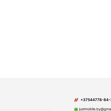
+37544778-84-
justmobile.by@gma