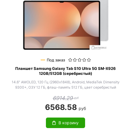
Под заказ
Планшет Samsung Galaxy Tab S10 Ultra 5G SM-X926
12GB/512GB (серебристый)
14.6" AMOLED, 120 Гц (2960x1848), Android, MediaTek Dimensity
9300+, ОЗУ 12 ГБ, флэш-память 512 ГБ, цвет серебристый
6914.29
руб
6568.58
руб
В корзину