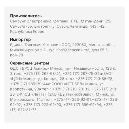
Производитель
Самсунг Электроникс Компани, ЛТД. Мэтан-донг 129,
Самсунг-ро, Енгтонг-гу, Сувон, Кенги-до, 443-742,
Республика Корея
Импортёр
Единая Торговая Компания ООО, 223050, Минская обл.,
Минский район р-н, с/с Новодворский с/с, дом № 5,
пом.78
Сервисные центры
ОДО «БРСЦ Аспирс» Минск, пр-т Независимости, 123 к.
3 тел.: +375 (17) 267-98-51, +375 (17) 267-79-32\nЗАО
«ЦТИ» Минск, ул. Короля, 26 тел.: +375 (17) 210-56-78,
+375 (17) 289-39-44\nСООО «НТТ БЕЛ» Минск, ул.
Кропоткина, 93а тел.: +375 (17) 210-23-33, +375 (17) 210-
23-34\nСЦ «Летта» (ЗАО «Быттехносервис») Минск, ул.
Маяковского, 14а тел.: +375 (17) 223-92-91,+375 (17) 223-
92-92, +375 (17) 223-92-93, +375 (17) 696-92-94, +375
(17) 627-87-77