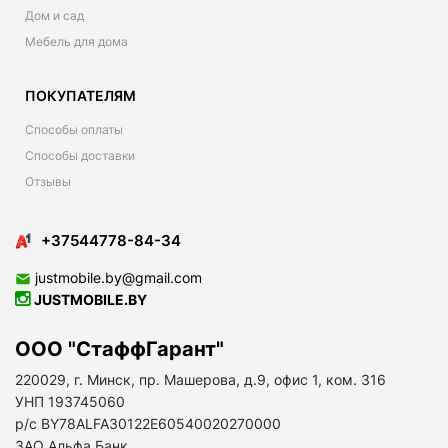
Дом и сад
Мебель для дома
ПОКУПАТЕЛЯМ
Способы оплаты
Способы доставки
Отзывы
+37544778-84-34
justmobile.by@gmail.com
JUSTMOBILE.BY
ООО "СтаффГарант"
220029, г. Минск, пр. Машерова, д.9, офис 1, ком. 316
УНП 193745060
р/с BY78ALFA30122E60540020270000
ЗАО Альфа Банк