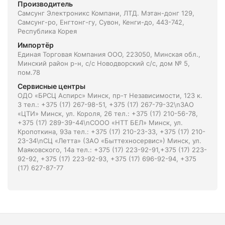
Производитель
Самсунг Электроникс Компани, ЛТД. Мэтан-донг 129,
Самсунг-ро, Енгтонг-гу, Сувон, Кенги-до, 443-742,
Республика Корея
Импортёр
Единая Торговая Компания ООО, 223050, Минская обл.,
Минский район р-н, с/с Новодворский с/с, дом № 5,
пом.78
Сервисные центры
ОДО «БРСЦ Аспирс» Минск, пр-т Независимости, 123 к.
3 тел.: +375 (17) 267-98-51, +375 (17) 267-79-32\nЗАО
«ЦТИ» Минск, ул. Короля, 26 тел.: +375 (17) 210-56-78,
+375 (17) 289-39-44\nСООО «НТТ БЕЛ» Минск, ул.
Кропоткина, 93а тел.: +375 (17) 210-23-33, +375 (17) 210-
23-34\nСЦ «Летта» (ЗАО «Быттехносервис») Минск, ул.
Маяковского, 14а тел.: +375 (17) 223-92-91,+375 (17) 223-
92-92, +375 (17) 223-92-93, +375 (17) 696-92-94, +375
(17) 627-87-77