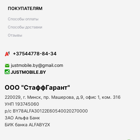
ПОКУПАТЕЛЯМ
Способы оплаты
Способы доставки
Отзывы
+37544778-84-34
justmobile.by@gmail.com
JUSTMOBILE.BY
ООО "СтаффГарант"
220029, г. Минск, пр. Машерова, д.9, офис 1, ком. 316
УНП 193745060
р/с BY78ALFA30122E60540020270000
ЗАО Альфа Банк
БИК банка ALFABY2X