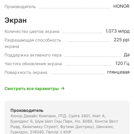
HONOR
Производитель
Экран
1.073 млрд
Количество цветов экрана
225 ppi
Разрешающая способность
экрана
Да
Поддержка активного пера
120 Гц
Частота обновления экрана
глянцевая
Поверхность экрана
Смотреть все параметры
Производитель
Хонор Девайс Компани, ЛТД. Суите 3401, Унит A,
Буилдинг 6, Шум Ыип Скы Парк, Но. 8089, Хонгли Вест
Роад, Xиангмиху Стреет, Футиан Дистрицт, Шенжен,
Гуангдон, 518040, Пепле`с КНР