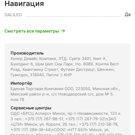
Навигация
Да
GALILEO
Смотреть все параметры
Производитель
Хонор Девайс Компани, ЛТД. Суите 3401, Унит A,
Буилдинг 6, Шум Ыип Скы Парк, Но. 8089, Хонгли Вест
Роад, Xиангмиху Стреет, Футиан Дистрицт, Шенжен,
Гуангдон, 518040, Пепле`с КНР
Импортёр
Единая Торговая Компания ООО, 223050, Минская обл.,
Минский район р-н, с/с Новодворский с/с, дом № 5,
пом.78
Сервисные центры
ОДО «БРСЦ Аспирс» Минск, пр-т Независимости, 123 к.
3 тел.: +375 (17) 267-98-51, +375 (17) 267-79-32\nЗАО
«ЦТИ» Минск, ул. Короля, 26 тел.: +375 (17) 210-56-78,
+375 (17) 289-39-44\nСООО «НТТ БЕЛ» Минск, ул.