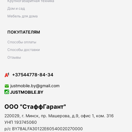
Крупногабаритная техника
Дом и сад
Мебель для дома
ПОКУПАТЕЛЯМ
Способы оплаты
Способы доставки
Отзывы
+37544778-84-34
justmobile.by@gmail.com
JUSTMOBILE.BY
ООО "СтаффГарант"
220029, г. Минск, пр. Машерова, д.9, офис 1, ком. 316
УНП 193745060
р/с BY78ALFA30122E60540020270000