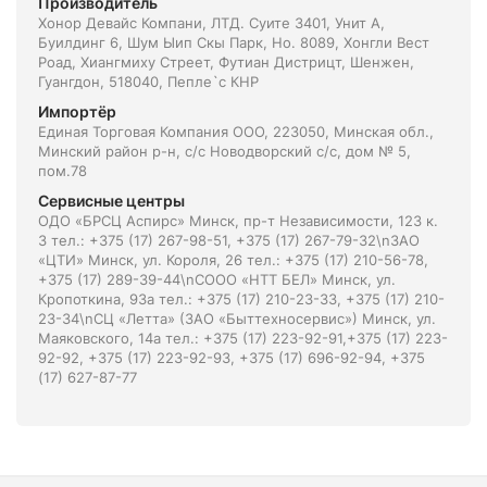
Производитель
Хонор Девайс Компани, ЛТД. Суите 3401, Унит A,
Буилдинг 6, Шум Ыип Скы Парк, Но. 8089, Хонгли Вест
Роад, Xиангмиху Стреет, Футиан Дистрицт, Шенжен,
Гуангдон, 518040, Пепле`с КНР
Импортёр
Единая Торговая Компания ООО, 223050, Минская обл.,
Минский район р-н, с/с Новодворский с/с, дом № 5,
пом.78
Сервисные центры
ОДО «БРСЦ Аспирс» Минск, пр-т Независимости, 123 к.
3 тел.: +375 (17) 267-98-51, +375 (17) 267-79-32\nЗАО
«ЦТИ» Минск, ул. Короля, 26 тел.: +375 (17) 210-56-78,
+375 (17) 289-39-44\nСООО «НТТ БЕЛ» Минск, ул.
Кропоткина, 93а тел.: +375 (17) 210-23-33, +375 (17) 210-
23-34\nСЦ «Летта» (ЗАО «Быттехносервис») Минск, ул.
Маяковского, 14а тел.: +375 (17) 223-92-91,+375 (17) 223-
92-92, +375 (17) 223-92-93, +375 (17) 696-92-94, +375
(17) 627-87-77