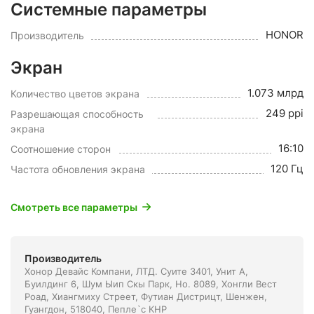
Системные параметры
HONOR
Производитель
Экран
1.073 млрд
Количество цветов экрана
249 ppi
Разрешающая способность
экрана
16:10
Соотношение сторон
120 Гц
Частота обновления экрана
Смотреть все параметры
Производитель
Хонор Девайс Компани, ЛТД. Суите 3401, Унит A,
Буилдинг 6, Шум Ыип Скы Парк, Но. 8089, Хонгли Вест
Роад, Xиангмиху Стреет, Футиан Дистрицт, Шенжен,
Гуангдон, 518040, Пепле`с КНР