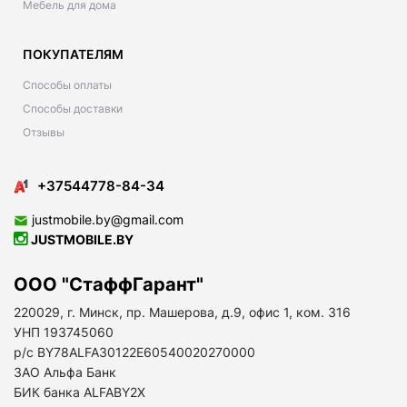
Мебель для дома
ПОКУПАТЕЛЯМ
Способы оплаты
Способы доставки
Отзывы
+37544778-84-34
justmobile.by@gmail.com
JUSTMOBILE.BY
ООО "СтаффГарант"
220029, г. Минск, пр. Машерова, д.9, офис 1, ком. 316
УНП 193745060
р/с BY78ALFA30122E60540020270000
ЗАО Альфа Банк
БИК банка ALFABY2X