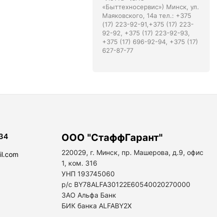
«Быттехносервис») Минск, ул.
Маяковского, 14а тел.: +375
(17) 223-92-91,+375 (17) 223-
92-92, +375 (17) 223-92-93,
+375 (17) 696-92-94, +375 (17)
627-87-77
34
ООО "СтаффГарант"
220029, г. Минск, пр. Машерова, д.9, офис
il.com
1, ком. 316
УНП 193745060
р/с BY78ALFA30122E60540020270000
ЗАО Альфа Банк
БИК банка ALFABY2X