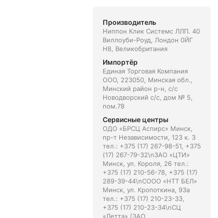
Производитель
Ниппон Клик Системс ЛЛП. 40
Виллоуби-Роуд, Лондон 0ЙГ
Н8, Великобритания
Импортёр
Единая Торговая Компания
ООО, 223050, Минская обл.,
Минский район р-н, с/с
Новодворский с/с, дом № 5,
пом.78
Сервисные центры
ОДО «БРСЦ Аспирс» Минск,
пр-т Независимости, 123 к. 3
тел.: +375 (17) 267-98-51, +375
(17) 267-79-32\nЗАО «ЦТИ»
Минск, ул. Короля, 26 тел.:
+375 (17) 210-56-78, +375 (17)
289-39-44\nСООО «НТТ БЕЛ»
Минск, ул. Кропоткина, 93а
тел.: +375 (17) 210-23-33,
+375 (17) 210-23-34\nСЦ
«Летта» (ЗАО