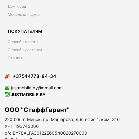
Дом и сад
Мебель для дома
ПОКУПАТЕЛЯМ
Способы оплаты
Способы доставки
Отзывы
+37544778-84-34
justmobile.by@gmail.com
JUSTMOBILE.BY
ООО "СтаффГарант"
220029, г. Минск, пр. Машерова, д.9, офис 1, ком. 316
УНП 193745060
р/с BY78ALFA30122E60540020270000