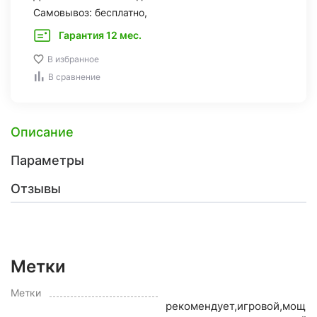
Самовывоз: бесплатно,
Гарантия 12 мес.
В избранное
В сравнение
Описание
Параметры
Отзывы
Метки
O
Метки
рекомендует,игровой,мощн