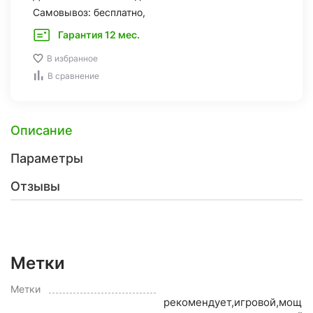
Самовывоз: бесплатно,
Гарантия 12 мес.
В избранное
В сравнение
Описание
Параметры
Отзывы
Метки
O
Метки
рекомендует,игровой,мощн