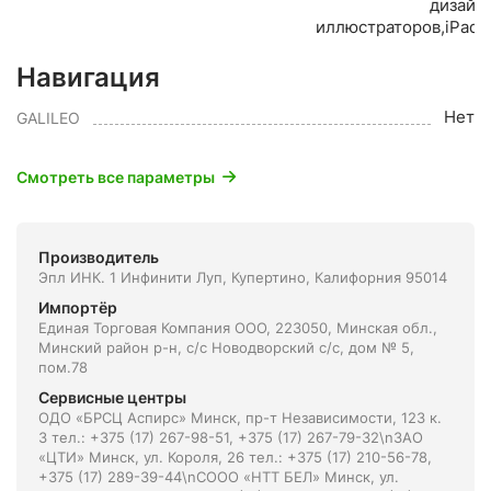
дизайн
иллюстраторов,iPad,
Навигация
Нет
GALILEO
Смотреть все параметры
Производитель
Эпл ИНК. 1 Инфинити Луп, Купертино, Калифорния 95014
Импортёр
Единая Торговая Компания ООО, 223050, Минская обл.,
Минский район р-н, с/с Новодворский с/с, дом № 5,
пом.78
Сервисные центры
ОДО «БРСЦ Аспирс» Минск, пр-т Независимости, 123 к.
3 тел.: +375 (17) 267-98-51, +375 (17) 267-79-32\nЗАО
«ЦТИ» Минск, ул. Короля, 26 тел.: +375 (17) 210-56-78,
+375 (17) 289-39-44\nСООО «НТТ БЕЛ» Минск, ул.