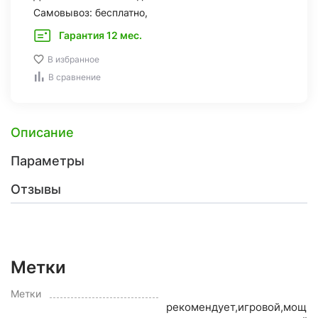
Самовывоз: бесплатно,
Гарантия 12 мес.
В избранное
В сравнение
Описание
Параметры
Отзывы
Метки
O
Метки
рекомендует,игровой,мощн