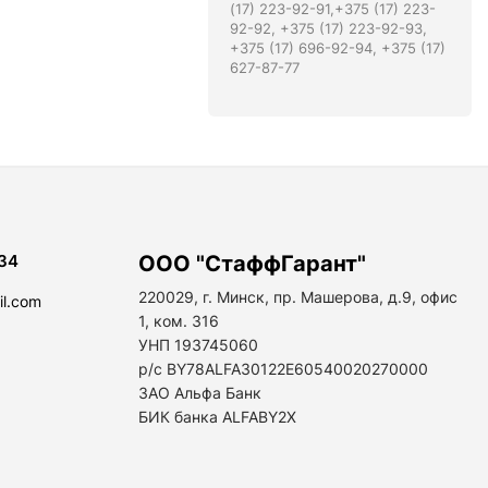
(17) 223-92-91,+375 (17) 223-
92-92, +375 (17) 223-92-93,
+375 (17) 696-92-94, +375 (17)
627-87-77
34
ООО "СтаффГарант"
220029, г. Минск, пр. Машерова, д.9, офис
il.com
1, ком. 316
УНП 193745060
р/с BY78ALFA30122E60540020270000
ЗАО Альфа Банк
БИК банка ALFABY2X