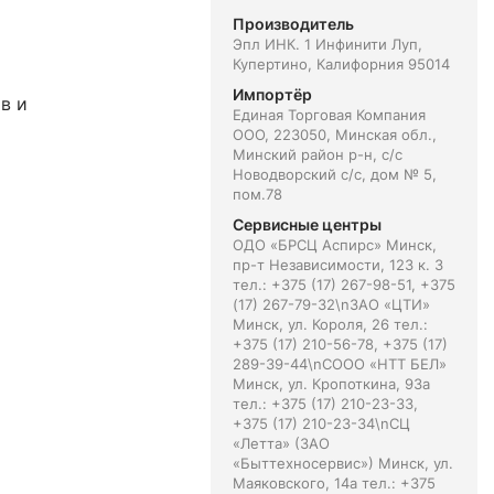
Производитель
Эпл ИНК. 1 Инфинити Луп,
Купертино, Калифорния 95014
Импортёр
в и
Единая Торговая Компания
ООО, 223050, Минская обл.,
Минский район р-н, с/с
Новодворский с/с, дом № 5,
пом.78
Сервисные центры
ОДО «БРСЦ Аспирс» Минск,
пр-т Независимости, 123 к. 3
тел.: +375 (17) 267-98-51, +375
(17) 267-79-32\nЗАО «ЦТИ»
Минск, ул. Короля, 26 тел.:
+375 (17) 210-56-78, +375 (17)
289-39-44\nСООО «НТТ БЕЛ»
Минск, ул. Кропоткина, 93а
тел.: +375 (17) 210-23-33,
+375 (17) 210-23-34\nСЦ
«Летта» (ЗАО
«Быттехносервис») Минск, ул.
Маяковского, 14а тел.: +375