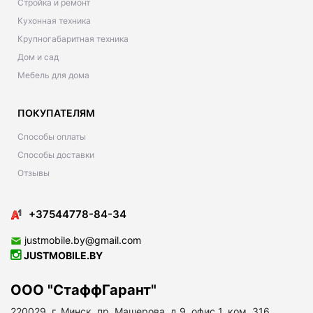
Стройка и ремонт
Кухонная техника
Крупногабаритная техника
Дом и сад
Мебель для дома
ПОКУПАТЕЛЯМ
Способы оплаты
Способы доставки
Отзывы
+37544778-84-34
justmobile.by@gmail.com
JUSTMOBILE.BY
ООО "СтаффГарант"
220029, г. Минск, пр. Машерова, д.9, офис 1, ком. 316