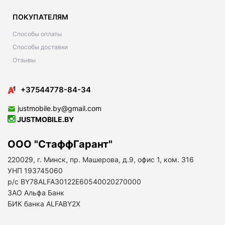
ПОКУПАТЕЛЯМ
Способы оплаты
Способы доставки
Отзывы
+37544778-84-34
justmobile.by@gmail.com
JUSTMOBILE.BY
ООО "СтаффГарант"
220029, г. Минск, пр. Машерова, д.9, офис 1, ком. 316
УНП 193745060
р/с BY78ALFA30122E60540020270000
ЗАО Альфа Банк
БИК банка ALFABY2X