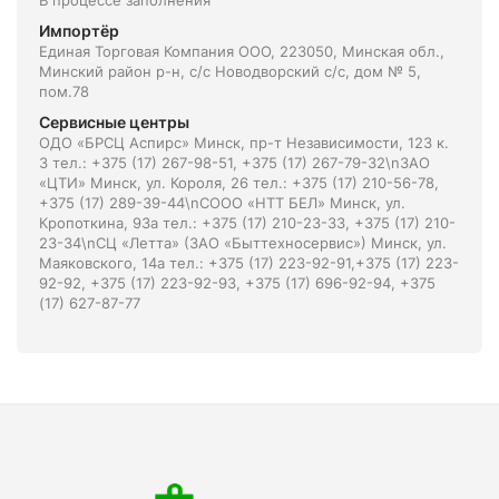
В процессе заполнения
Импортёр
Единая Торговая Компания ООО, 223050, Минская обл.,
Минский район р-н, с/с Новодворский с/с, дом № 5,
пом.78
Сервисные центры
ОДО «БРСЦ Аспирс» Минск, пр-т Независимости, 123 к.
3 тел.: +375 (17) 267-98-51, +375 (17) 267-79-32\nЗАО
«ЦТИ» Минск, ул. Короля, 26 тел.: +375 (17) 210-56-78,
+375 (17) 289-39-44\nСООО «НТТ БЕЛ» Минск, ул.
Кропоткина, 93а тел.: +375 (17) 210-23-33, +375 (17) 210-
23-34\nСЦ «Летта» (ЗАО «Быттехносервис») Минск, ул.
Маяковского, 14а тел.: +375 (17) 223-92-91,+375 (17) 223-
92-92, +375 (17) 223-92-93, +375 (17) 696-92-94, +375
(17) 627-87-77