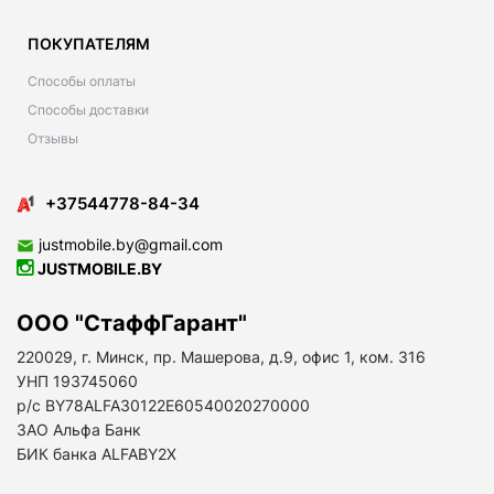
ПОКУПАТЕЛЯМ
Способы оплаты
Способы доставки
Отзывы
+37544778-84-34
justmobile.by@gmail.com
JUSTMOBILE.BY
ООО "СтаффГарант"
220029, г. Минск, пр. Машерова, д.9, офис 1, ком. 316
УНП 193745060
р/с BY78ALFA30122E60540020270000
ЗАО Альфа Банк
БИК банка ALFABY2X