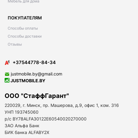
Мебель для дома
ПОКУПАТЕЛЯМ
Способы оплаты
Способы доставки
Отзывы
+37544778-84-34
justmobile.by@gmail.com
JUSTMOBILE.BY
ООО "СтаффГарант"
220029, г. Минск, пр. Машерова, д.9, офис 1, ком. 316
УНП 193745060
р/с BY78ALFA30122E60540020270000
ЗАО Альфа Банк
БИК банка ALFABY2X