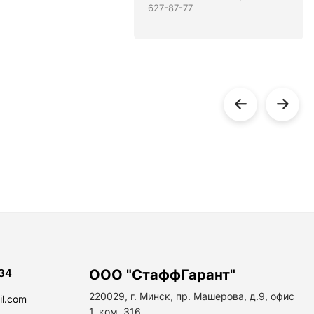
627-87-77
34
ООО "СтаффГарант"
220029, г. Минск, пр. Машерова, д.9, офис
il.com
1, ком. 316