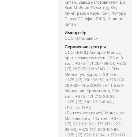
Китай. Завод изготовителя: Би
Кью Мобаил Лимитед, Хоу
Минг, район Квун Тонг, Футура
Плаза 111, офис 2103, Гонконг,
Китай
Импортёр
ООО «Стелавис»
Сервисные центры
ОДО «БРСЦ Аспирс» Минск,
пр-т Независимости, 123 к. 3
тел.: +375 (17) 267-98-51, +375
(17) 267-79-32\nЗАО «ЦТИ»
Минск, ул. Короля, 26 тел.:
+375 (17) 210-56-78, +375 (17)
289-39-44\nСООО «НТТ БЕЛ»
Минск, ул. Кропоткина, 93а
тел.: +375 (17) 210-23-33,
+375 (17) 210-23-34\nСЦ
«Летта» (ЗАО
«Быттехносервис») Минск, ул.
Маяковского, 14а тел.: +375
(17) 223-92-91,+375 (17) 223-
92-92, +375 (17) 223-92-93,
+375 (17) 696-92-94, +375 (17)