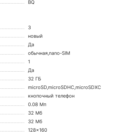
BQ
3
новый
Да
обычная,nano-SIM
1
Да
32 ГБ
microSD,microSDHC,microSDXC
кнопочный телефон
0.08 Мп
32 Мб
32 Мб
128x160