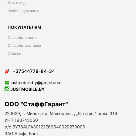
Дом и сад
Мебель для дома
ПОКУПАТЕЛЯМ
Способы оплаты
Способы доставки
Отзывы
+37544778-84-34
justmobile.by@gmail.com
JUSTMOBILE.BY
ООО "СтаффГарант"
220029, г. Минск, пр. Машерова, д.9, офис 1, ком. 316
УНП 193745060
р/с BY78ALFA30122E60540020270000
ЗАО Альфа Банк