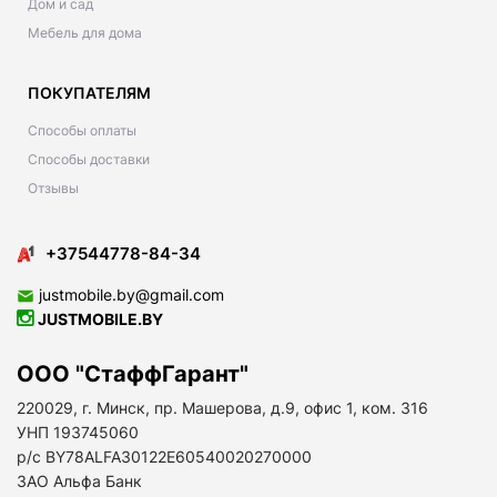
Дом и сад
Мебель для дома
ПОКУПАТЕЛЯМ
Способы оплаты
Способы доставки
Отзывы
+37544778-84-34
justmobile.by@gmail.com
JUSTMOBILE.BY
ООО "СтаффГарант"
220029, г. Минск, пр. Машерова, д.9, офис 1, ком. 316
УНП 193745060
р/с BY78ALFA30122E60540020270000
ЗАО Альфа Банк