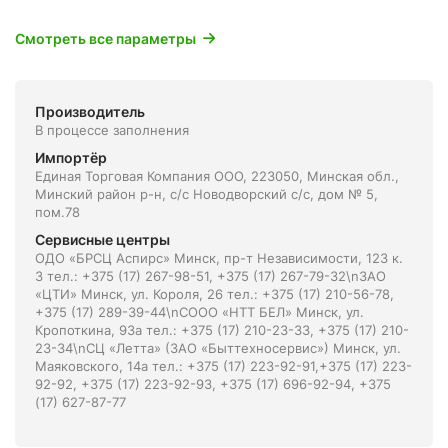
Смотреть все параметры
Производитель
В процессе заполнения
Импортёр
Единая Торговая Компания ООО, 223050, Минская обл.,
Минский район р-н, с/с Новодворский с/с, дом № 5,
пом.78
Сервисные центры
ОДО «БРСЦ Аспирс» Минск, пр-т Независимости, 123 к.
3 тел.: +375 (17) 267-98-51, +375 (17) 267-79-32\nЗАО
«ЦТИ» Минск, ул. Короля, 26 тел.: +375 (17) 210-56-78,
+375 (17) 289-39-44\nСООО «НТТ БЕЛ» Минск, ул.
Кропоткина, 93а тел.: +375 (17) 210-23-33, +375 (17) 210-
23-34\nСЦ «Летта» (ЗАО «Быттехносервис») Минск, ул.
Маяковского, 14а тел.: +375 (17) 223-92-91,+375 (17) 223-
92-92, +375 (17) 223-92-93, +375 (17) 696-92-94, +375
(17) 627-87-77