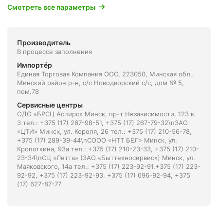
Смотреть все параметры
Производитель
В процессе заполнения
Импортёр
Единая Торговая Компания ООО, 223050, Минская обл.,
Минский район р-н, с/с Новодворский с/с, дом № 5,
пом.78
Сервисные центры
ОДО «БРСЦ Аспирс» Минск, пр-т Независимости, 123 к.
3 тел.: +375 (17) 267-98-51, +375 (17) 267-79-32\nЗАО
«ЦТИ» Минск, ул. Короля, 26 тел.: +375 (17) 210-56-78,
+375 (17) 289-39-44\nСООО «НТТ БЕЛ» Минск, ул.
Кропоткина, 93а тел.: +375 (17) 210-23-33, +375 (17) 210-
23-34\nСЦ «Летта» (ЗАО «Быттехносервис») Минск, ул.
Маяковского, 14а тел.: +375 (17) 223-92-91,+375 (17) 223-
92-92, +375 (17) 223-92-93, +375 (17) 696-92-94, +375
(17) 627-87-77