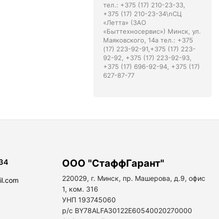
тел.: +375 (17) 210-23-33,
+375 (17) 210-23-34\nСЦ
«Летта» (ЗАО
«Быттехносервис») Минск, ул.
Маяковского, 14а тел.: +375
(17) 223-92-91,+375 (17) 223-
92-92, +375 (17) 223-92-93,
+375 (17) 696-92-94, +375 (17)
627-87-77
34
ООО "СтаффГарант"
220029, г. Минск, пр. Машерова, д.9, офис
il.com
1, ком. 316
УНП 193745060
р/с BY78ALFA30122E60540020270000