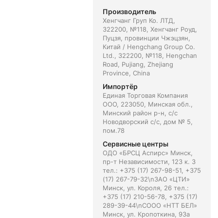
Производитель
Хенгчанг Груп Ко. ЛТД,
322200, №118, Хенгчанг Роуд,
Пуцзя, провинции Чжэцзян,
Китай / Hengchang Group Co.
Ltd., 322200, №118, Hengchan
Road, Pujiang, Zhejiang
Province, China
Импортёр
Единая Торговая Компания
ООО, 223050, Минская обл.,
Минский район р-н, с/с
Новодворский с/с, дом № 5,
пом.78
Сервисные центры
ОДО «БРСЦ Аспирс» Минск,
пр-т Независимости, 123 к. 3
тел.: +375 (17) 267-98-51, +375
(17) 267-79-32\nЗАО «ЦТИ»
Минск, ул. Короля, 26 тел.:
+375 (17) 210-56-78, +375 (17)
289-39-44\nСООО «НТТ БЕЛ»
Минск, ул. Кропоткина, 93а