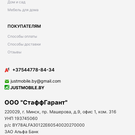
Дом и сад
Мебель для дома
ПОКУПАТЕЛЯМ
Способы оплаты
Способы доставки
Отзывы
+37544778-84-34
justmobile.by@gmail.com
JUSTMOBILE.BY
ООО "СтаффГарант"
220029, г. Минск, пр. Машерова, д.9, офис 1, ком. 316
УНП 193745060
р/с BY78ALFA30122E60540020270000
ЗАО Альфа Банк