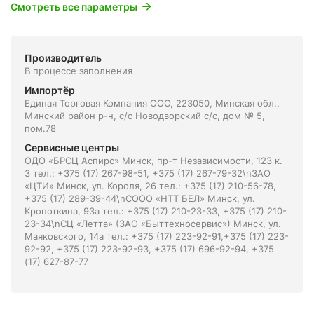
Смотреть все параметры
Производитель
В процессе заполнения
Импортёр
Единая Торговая Компания ООО, 223050, Минская обл.,
Минский район р-н, с/с Новодворский с/с, дом № 5,
пом.78
Сервисные центры
ОДО «БРСЦ Аспирс» Минск, пр-т Независимости, 123 к.
3 тел.: +375 (17) 267-98-51, +375 (17) 267-79-32\nЗАО
«ЦТИ» Минск, ул. Короля, 26 тел.: +375 (17) 210-56-78,
+375 (17) 289-39-44\nСООО «НТТ БЕЛ» Минск, ул.
Кропоткина, 93а тел.: +375 (17) 210-23-33, +375 (17) 210-
23-34\nСЦ «Летта» (ЗАО «Быттехносервис») Минск, ул.
Маяковского, 14а тел.: +375 (17) 223-92-91,+375 (17) 223-
92-92, +375 (17) 223-92-93, +375 (17) 696-92-94, +375
(17) 627-87-77