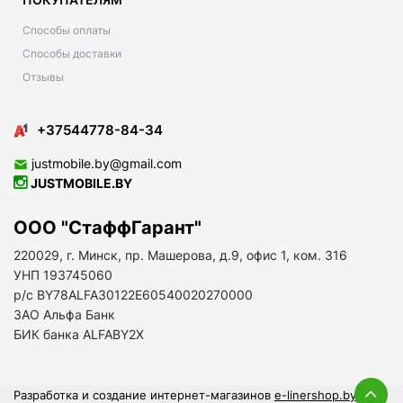
Способы оплаты
Способы доставки
Отзывы
+37544778-84-34
justmobile.by@gmail.com
JUSTMOBILE.BY
ООО "СтаффГарант"
220029, г. Минск, пр. Машерова, д.9, офис 1, ком. 316
УНП 193745060
р/с BY78ALFA30122E60540020270000
ЗАО Альфа Банк
БИК банка ALFABY2X
Разработка и создание интернет-магазинов
e-linershop.by