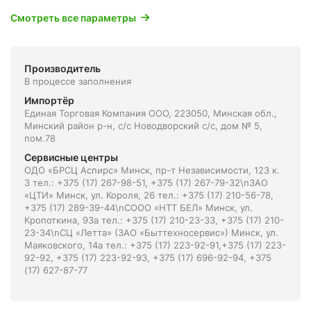
Смотреть все параметры
Производитель
В процессе заполнения
Импортёр
Единая Торговая Компания ООО, 223050, Минская обл.,
Минский район р-н, с/с Новодворский с/с, дом № 5,
пом.78
Сервисные центры
ОДО «БРСЦ Аспирс» Минск, пр-т Независимости, 123 к.
3 тел.: +375 (17) 267-98-51, +375 (17) 267-79-32\nЗАО
«ЦТИ» Минск, ул. Короля, 26 тел.: +375 (17) 210-56-78,
+375 (17) 289-39-44\nСООО «НТТ БЕЛ» Минск, ул.
Кропоткина, 93а тел.: +375 (17) 210-23-33, +375 (17) 210-
23-34\nСЦ «Летта» (ЗАО «Быттехносервис») Минск, ул.
Маяковского, 14а тел.: +375 (17) 223-92-91,+375 (17) 223-
92-92, +375 (17) 223-92-93, +375 (17) 696-92-94, +375
(17) 627-87-77