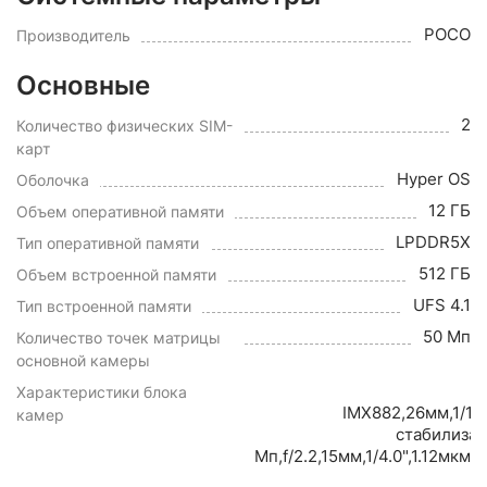
POCO
Производитель
Основные
2
Количество физических SIM-
карт
Hyper OS
Оболочка
12 ГБ
Объем оперативной памяти
LPDDR5X
Тип оперативной памяти
512 ГБ
Объем встроенной памяти
UFS 4.1
Тип встроенной памяти
50 Мп
Количество точек матрицы
основной камеры
Характеристики блока
IMX882,26мм,1/1.
камер
стабилиза
Мп,f/2.2,15мм,1/4.0",1.12мк