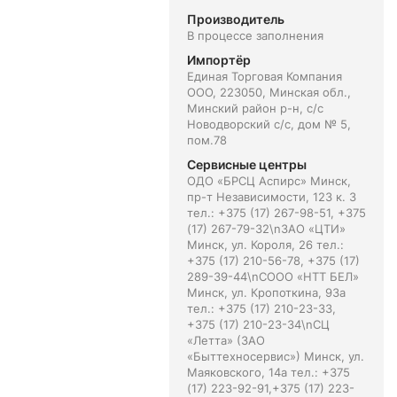
Производитель
В процессе заполнения
Импортёр
Единая Торговая Компания
ООО, 223050, Минская обл.,
Минский район р-н, с/с
Новодворский с/с, дом № 5,
пом.78
Сервисные центры
ОДО «БРСЦ Аспирс» Минск,
пр-т Независимости, 123 к. 3
тел.: +375 (17) 267-98-51, +375
(17) 267-79-32\nЗАО «ЦТИ»
Минск, ул. Короля, 26 тел.:
+375 (17) 210-56-78, +375 (17)
289-39-44\nСООО «НТТ БЕЛ»
Минск, ул. Кропоткина, 93а
тел.: +375 (17) 210-23-33,
+375 (17) 210-23-34\nСЦ
«Летта» (ЗАО
«Быттехносервис») Минск, ул.
Маяковского, 14а тел.: +375
(17) 223-92-91,+375 (17) 223-