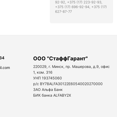
92-92, +375 (17) 223-92-93,
+375 (17) 696-92-94, +375 (17)
627-87-77
34
ООО "СтаффГарант"
220029, г. Минск, пр. Машерова, д.9, офис
il.com
1, ком. 316
УНП 193745060
р/с BY78ALFA30122E60540020270000
ЗАО Альфа Банк
БИК банка ALFABY2X